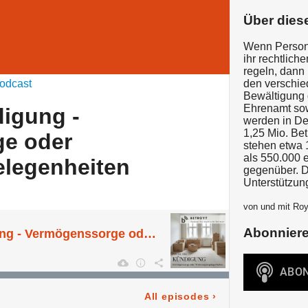
Über dies
Wenn Persone
ihr rechtlich
regeln, dann 
odcast
den verschi
Bewältigung 
Ehrenamt sow
igung -
werden in De
1,25 Mio. Bet
e oder
stehen etwa 
als 550.000 
legenheiten
gegenüber. D
Unterstützung
von und mit Roy
Abonnier
Folge 246 Kündigung - Vermögenssorge oder Wohnungsangelegenheiten
All episodes
›