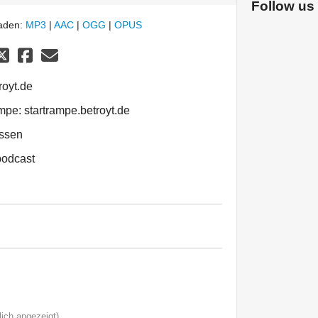
Follow us
laden:
MP3
|
AAC
|
OGG
|
OPUS
royt.de
pe: startrampe.betroyt.de
issen
podcast
ich angezeigt)